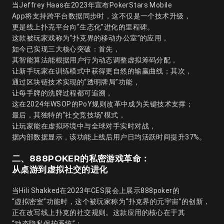
当Jeffrey Haas在2023年宣布PokerStars Mobile
App将支持跨平台数据同步时，这不仅是一个技术升级，
更是线上扑克平台向“生态化”进化的里程碑。
这款被玩家戏称为“扑克界的移动办公室”的应用，
如今已实现三大核心突破：首先，
其智能算法能根据用户行为动态调整虚拟筹码分配，
让新手玩家在训练模式中获得更自然的输赢曲线；其次，
通过区块链技术实现的“透明牌局”功能，
让每手牌的洗牌过程都可追溯，
这在2024年WSOP的PoY规则改革中成为关键技术支撑；
最后，其独特的“社交竞技场”模式，
让玩家能在虚拟环境中与全球对手实时对战，
据内部数据显示，该功能上线后用户日均活跃时间提升37%。
二、888POKER的私密游戏革命：
从桌游到虚拟社交的进化
当Hili Shakked在2023年CES展会上展示888poker的
“虚拟密室”功能时，这个被玩家称为“扑克界的元宇宙”的创新，
正在改写线上扑克的社交规则。这款应用的核心在于其
“动态隐私保护系统”：