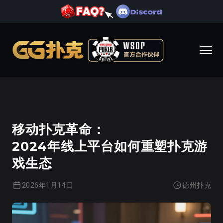
德州扑克
移动扑克革命：
2024年线上平台如何重塑扑克游
戏生态
2026年1月14日
德州扑克