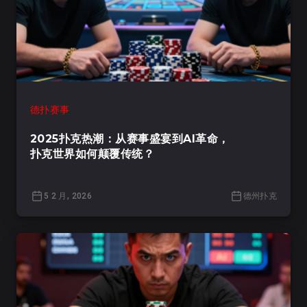
德扑赛事
2025扑克热潮：从赛事盛宴到AI革命，
扑克世界如何颠覆传统？
5 2 月, 2026
德州扑克