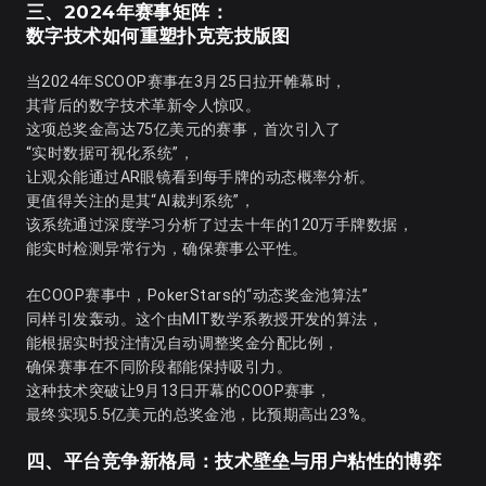
三、2024年赛事矩阵：
数字技术如何重塑扑克竞技版图
当2024年SCOOP赛事在3月25日拉开帷幕时，
其背后的数字技术革新令人惊叹。
这项总奖金高达75亿美元的赛事，首次引入了
“实时数据可视化系统”，
让观众能通过AR眼镜看到每手牌的动态概率分析。
更值得关注的是其“AI裁判系统”，
该系统通过深度学习分析了过去十年的120万手牌数据，
能实时检测异常行为，确保赛事公平性。
在COOP赛事中，PokerStars的“动态奖金池算法”
同样引发轰动。这个由MIT数学系教授开发的算法，
能根据实时投注情况自动调整奖金分配比例，
确保赛事在不同阶段都能保持吸引力。
这种技术突破让9月13日开幕的COOP赛事，
最终实现5.5亿美元的总奖金池，比预期高出23%。
四、平台竞争新格局：技术壁垒与用户粘性的博弈