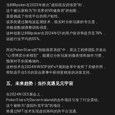
当888poker在2023年推出“虚拟现实训练营”时，
这个被玩家称为“扑克界的VR健身房”的创新，
直接挑战了传统平台的用户粘性。
该系统通过脑电波监测技术，能实时分析玩家的专注度，
并根据数据调整训练强度。
这种创新让888poker在2024年Q1的用户留存率提升至78%，
远超行业平均的55%。
而在PokerStars的“智能推荐系统”中，算法工程师团队开发出
“心理博弈分析模型”，能通过分析玩家的微表情和操作习惯，
预测对手的策略倾向。
这种技术在2024年WSOP的PoY规则改革中发挥了关键作用，
帮助选手在5月的混合赛事中获得更精准的决策支持。
五、未来趋势：当扑克遇见元宇宙
在2024年CES展会上，
PokerStars与Decentraland的合作项目引发了行业震动。
这个被称为“虚拟扑克宇宙”的项目，
将通过NFT技术实现虚拟筹码的跨平台流通。