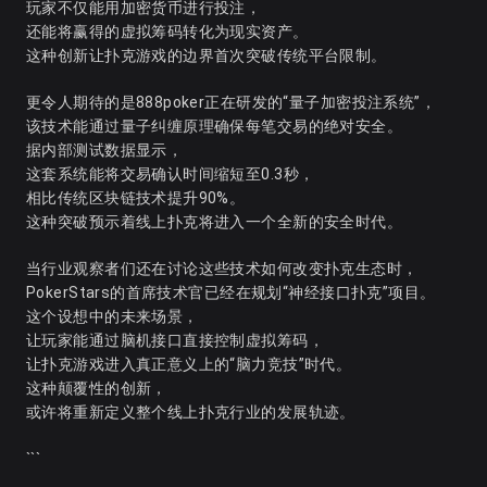
玩家不仅能用加密货币进行投注，
还能将赢得的虚拟筹码转化为现实资产。
这种创新让扑克游戏的边界首次突破传统平台限制。
更令人期待的是888poker正在研发的“量子加密投注系统”，
该技术能通过量子纠缠原理确保每笔交易的绝对安全。
据内部测试数据显示，
这套系统能将交易确认时间缩短至0.3秒，
相比传统区块链技术提升90%。
这种突破预示着线上扑克将进入一个全新的安全时代。
当行业观察者们还在讨论这些技术如何改变扑克生态时，
PokerStars的首席技术官已经在规划“神经接口扑克”项目。
这个设想中的未来场景，
让玩家能通过脑机接口直接控制虚拟筹码，
让扑克游戏进入真正意义上的“脑力竞技”时代。
这种颠覆性的创新，
或许将重新定义整个线上扑克行业的发展轨迹。
```