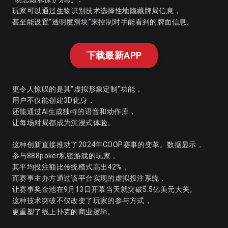
玩家可以通过生物识别技术选择性地隐藏牌局信息，
甚至能设置“透明度滑块”来控制对手能看到的牌面信息。
下载最新APP
更令人惊叹的是其“虚拟形象定制”功能，
用户不仅能创建3D化身，
还能通过AI生成独特的语音和动作库，
让每场对局都成为沉浸式体验。
这种创新直接推动了2024年COOP赛事的变革。数据显示，
参与888poker私密游戏的玩家，
其平均投注额比传统模式高出42%，
而赛事主办方通过该平台实现的虚拟投注系统，
让赛事奖金池在9月13日开幕当天就突破5.5亿美元大关。
这种技术突破不仅改变了玩家的参与方式，
更重塑了线上扑克的商业逻辑。