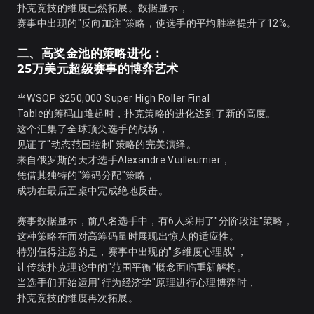
扑克竞技的维度已然拓展。数据显示，
赛事中出现的"反向加注"策略，使选手的平均胜率提升了12%。
二、高奖金池的策略进化：
25万美元超级赛事的博弈艺术
当WSOP $250,000 Super High Roller Final
Table的筹码山堆起时，扑克策略的进化达到了新的高度。
这个汇集了全球顶尖选手的战场，
见证了"动态范围控制"策略的完美演绎。
来自俄罗斯的天才选手Alexandre Vuilleumier，
凭借其独特的"筹码分配"策略，
成功在最后五桌中完成绝地反击。
赛事数据显示，前八名选手中，有6人采用了"分阶段注"策略，
这种策略在面对高筹码量时展现出惊人的适应性。
特别值得注意的是，赛事中出现的"多维度心理战"，
让传统扑克理论中的"范围平衡"概念面临重新解构。
当选手们开始运用"行为经济学"原理进行心理博弈时，
扑克竞技的维度再次拓展。