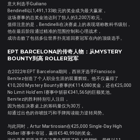
意大利选手Guiliano
Bendinelli以1,491,133欧元的奖金成为最大赢家，
这场赛事的总奖金池达到了惊人的3,200万欧元。
值得注意的是，Bendinelli在决赛桌上的表现堪称教科书级别，
他在最后阶段通过精准的范围控制和心理战术，
成功击败了包括多位世界扑克巡回赛冠军在内的顶级选手。
EPT BARCELONA的传奇人物：从MYSTERY
BOUNTY到高 ROLLER冠军
在2022年EPT Barcelona期间，西班牙选手Francisco
Benitez创造了个人职业生涯的双重辉煌。他不仅赢得了
€10,200 Mystery Bounty赛事的€114,080奖金，还在€25,000
No Limit Hold'em I赛事中斩获€341,565的巨额奖池。
Benitez的胜利特别引人注目，
因为他在决赛桌上的筹码量仅为30万，
却通过出色的诈唬技巧和手牌阅读能力逆转局势。
与此同时，Artur Martirosian在€25,000 Single-Day High
Roller I赛事中夺冠，赢得€540,990的奖金。