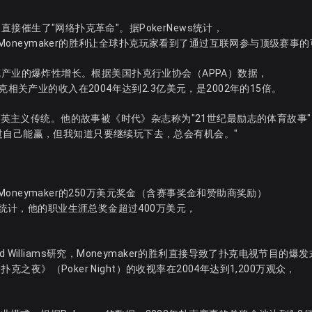
，直接催生了"网络扑克革命"。据PokerNews统计，
而Moneymaker的胜利让全球扑克玩家看到了通过互联网参与顶级赛事
动了扑克产业的爆炸性增长。根据美国扑克行业协会（APPA）数据，
相关产业的收入在2004年达到2.3亿美元，是2002年的15倍。
的精英主义传统。他的故事被《时代》杂志称为"21世纪最励志的体育故事"
过自己能赢，但我知道只要继续玩下去，总会有机会。"
而Moneymaker的250万美元奖金（含赛事奖金和赞助商奖励）
b统计，他的职业生涯总奖金超过400万美元，
Williams研究，Moneymaker的胜利直接导致了扑克电视节目的爆
克之夜》（Poker Night）的收视率在2004年达到1,200万观众，