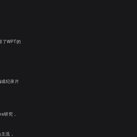
得了WPT的
编成纪录片
ms研究，
为主流，