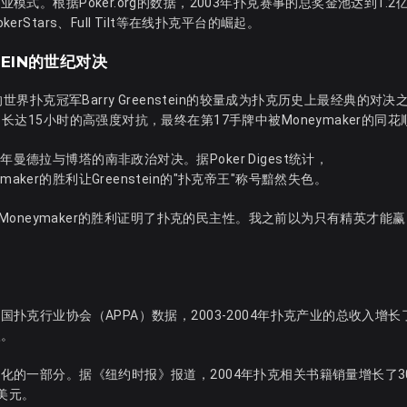
模式。根据Poker.org的数据，2003年扑克赛事的总奖金池达到1.2
Stars、Full Tilt等在线扑克平台的崛起。
TEIN的世纪对决
的世界扑克冠军Barry Greenstein的较量成为扑克历史上最经典的对决
了长达15小时的高强度对抗，最终在第17手牌中被Moneymaker的同
曼德拉与博塔的南非政治对决。据Poker Digest统计，
ker的胜利让Greenstein的"扑克帝王"称号黯然失色。
言："Moneymaker的胜利证明了扑克的民主性。我之前以为只有精英才能
国扑克行业协会（APPA）数据，2003-2004年扑克产业的总收入增长了
入。
文化的一部分。据《纽约时报》报道，2004年扑克相关书籍销量增长了3
美元。