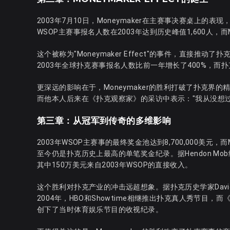
2003年7月10日，Moneymaker在主赛事决赛桌上的表现
WSOP主赛事报名人数在2003年达到历史峰值1,600人，
这个被称为"Moneymaker Effect"的事件，直接推
2003年全球扑克赛事报名人数比前一年增长了400%，而扑克
更深远的影响在于，Moneymaker的胜利打破了扑克界
而他本人后来在《扑克观察家》的采访中表示："我从没想
第三章：从冠军到传奇的多维影响
2003年WSOP主赛事的最终奖金池达到8,700,000美元，
至今仍是扑克历史上最高的单笔奖金纪录。据Hendon Mo
其中150万美元来自2003年WSOP的直接收入。
这个胜利对扑克产业的冲击远超想象。据扑克历史学家David 
2004年，HBO和Showtime相继推出扑克真人秀节目，而《扑
创下了当时体育娱乐节目的收视纪录。