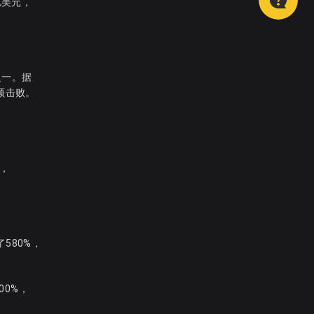
亿美元，
之一。据
花顺击败。
赢，
580%，
00%，