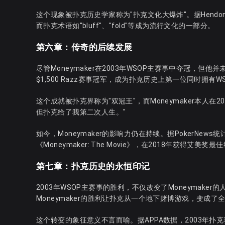
这个现象被扑克历史学家称为"扑克文化大爆炸"。据Hendon
而扑克术语如"bluff"、"fold"等成为流行文化的一部分。
第六章：传奇的后续发展
尽管Moneymaker在2003年WSOP主赛事中夺冠，
$1,500 Razz赛事冠军，成为扑克历史上第一位同时拥有
这个成就被扑克界称为"双冠王"，而Moneymaker本人
但扑克给了我第二次人生。"
如今，Moneymaker的影响力仍在持续。据PokerN
《Moneymaker: The Movie》，在2018年获得艾美奖
第七章：扑克历史的永恒印记
2003年WSOP主赛事的胜利，不仅改变了Moneymaker的
Moneymaker的胜利让扑克从一个地下赌博游戏，变成了
这个转变的象征意义不言而喻。据APPA数据，2003年扑克