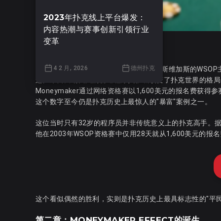
2023年扑克线上平台爆发：
内容热潮与赛事创新引领行业
变革
第一章：一个普通人的扑克觉醒
4 2 月, 2026
德州扑克
2003年7月，当Chris Moneymaker在拉斯维加斯的W
这位来自田纳西州的普通程序员彻底改变了扑克世界的格局
Moneymaker通过网络资格赛以1,600美元的报名费获
这个数字至今仍是扑克历史上最惊人的"暴富"案例之一。
这位当时只有32岁的程序员并非传统意义上的扑克高手。
他在2003年WSOP资格赛中仅用28天就从1,600美元的
这个看似偶然的胜利，实则是扑克历史上最具标志性的"平民
第二章：MONEYMAKER EFFECT的诞生