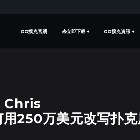
GG撲克官網
📥立即下載
GG撲克資訊
hris
如何用250万美元改写扑克