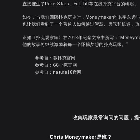
直接催生了PokerStars、Full Tilt等在线扑克平台的崛起。
如今，当我们回顾扑克历史时，Moneymaker的名字永远
也让我们看到了一个普通人如何通过智慧、勇气和机遇，改
正如《扑克观察家》在2013年纪念文章中所写："Money
他的故事将继续激励着每一个怀揣梦想的扑克玩家。"
参考自：
微扑克官网
参考自：
GG扑克官网
参考自：
natura18官网
收集玩家最常询问的问题，提
Chris Moneymaker是谁？