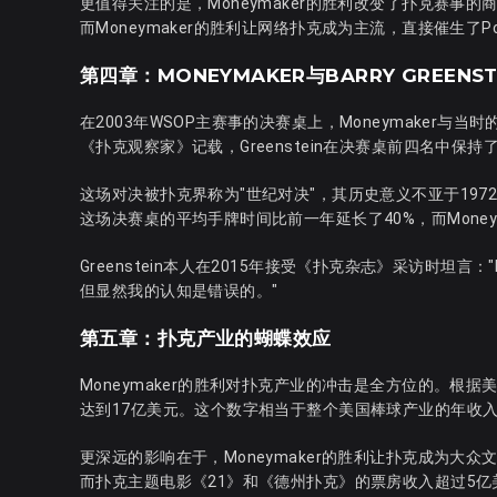
更值得关注的是，Moneymaker的胜利改变了扑克赛事的商业
而Moneymaker的胜利让网络扑克成为主流，直接催生了Poker
第四章：MONEYMAKER与BARRY GREENS
在2003年WSOP主赛事的决赛桌上，Moneymaker与当时
《扑克观察家》记载，Greenstein在决赛桌前四名中保持
这场对决被扑克界称为"世纪对决"，其历史意义不亚于1972年
这场决赛桌的平均手牌时间比前一年延长了40%，而Moneyma
Greenstein本人在2015年接受《扑克杂志》采访时坦
但显然我的认知是错误的。"
第五章：扑克产业的蝴蝶效应
Moneymaker的胜利对扑克产业的冲击是全方位的。根据美
达到17亿美元。这个数字相当于整个美国棒球产业的年收
更深远的影响在于，Moneymaker的胜利让扑克成为大众
而扑克主题电影《21》和《德州扑克》的票房收入超过5亿