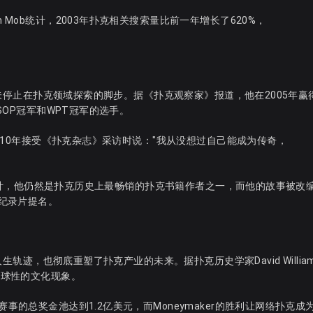
 Mob统计，2003年扑克相关搜索量比前一年增长了620%，
但他并未停止在扑克领域探索的脚步。据《扑克观察家》报道，他在2005年赢
WSOP冠军和WPT冠军的选手。
在2010年接受《扑克杂志》采访时说："我从没想过自己能成为传奇，
ews统计，他仍然是扑克历史上最畅销的扑克书籍作者之一，而他的故事被改
最佳纪录片提名。
人生轨迹，也彻底重塑了扑克产业的未来。据扑克历史学家David Willia
全球性的文化现象。
赛事的总奖金池达到1.2亿美元，而Moneymaker的胜利让网络扑克成