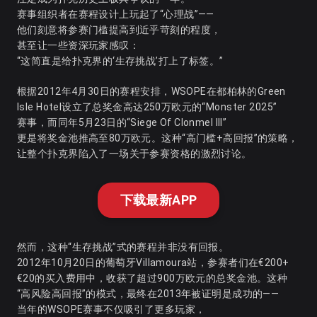
赛事组织者在赛程设计上玩起了“心理战”——
他们刻意将参赛门槛提高到近乎苛刻的程度，
甚至让一些资深玩家感叹：
“这简直是给扑克界的‘生存挑战’打上了标签。”
根据2012年4月30日的赛程安排，WSOPE在都柏林的Green
Isle Hotel设立了总奖金高达250万欧元的“Monster 2025”
赛事，而同年5月23日的“Siege Of Clonmel III”
更是将奖金池推高至80万欧元。这种“高门槛+高回报”的策略，
让整个扑克界陷入了一场关于参赛资格的激烈讨论。
下载最新APP
然而，这种“生存挑战”式的赛程并非没有回报。
2012年10月20日的葡萄牙Villamoura站，参赛者们在€200+
€20的买入费用中，收获了超过900万欧元的总奖金池。这种
“高风险高回报”的模式，最终在2013年被证明是成功的——
当年的WSOPE赛事不仅吸引了更多玩家，