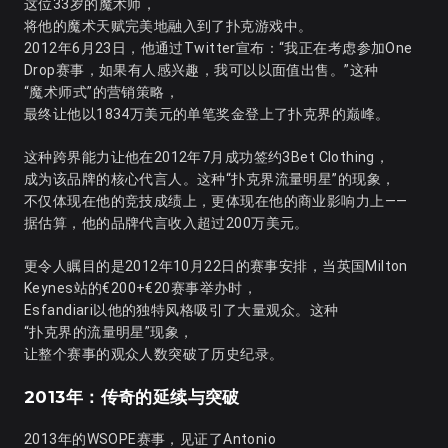
这位33岁的魔术师，
将他的魔术天赋完美地融入到了扑克游戏中。
2012年6月23日，他通过Twitter宣布：“我正在考虑参加One
Drop赛事，如果有人感兴趣，我可以以面值出售。”这种
“魔术师式”的营销策略，
最终让他以1834万美元的单笔奖金登上了扑克界的巅峰。
这种跨界能力让他在2012年7月成功签约3Bet Clothing，
成为该品牌的核心代言人。这种“扑克界流量明星”的现象，
不仅体现在他的竞技成绩上，更体现在他的商业影响力上——
据估算，他的品牌代言收入超过200万美元。
更令人瞩目的是2012年10月22日的赛事安排，当英国Milton
Keynes站的€200+€20赛事举办时，
Esfandiari以他的独特风格吸引了大量观众。这种
“扑克界的流量明星”现象，
让整个赛事的观众人数突破了历史纪录。
2013年：传奇的延续与突破
2013年的WSOPE赛事，见证了Antonio