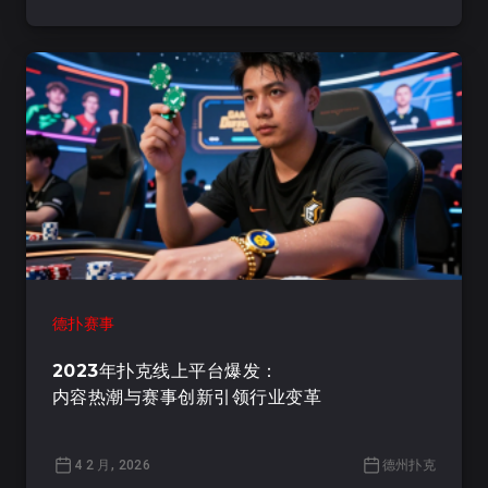
德扑赛事
2023年扑克线上平台爆发：
内容热潮与赛事创新引领行业变革
4 2 月, 2026
德州扑克