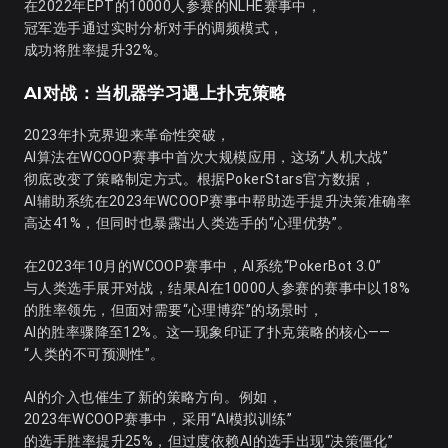
在2022年EPT的10000人参赛的NLHE赛事中，
冠军选手通过实时分析对手的调频模式，
成功将胜率提升32%。
AI对战：当机器学习遇上扑克策略
2023年扑克界迎来革命性突破，
AI算法在WCOOP赛事中首次大规模应用，这场“人机大战”
彻底改变了策略制定方式。根据PokerStars官方数据，
AI辅助系统在2023年WCOOP赛事中帮助选手提升决策准确率
高达41%，但同时也暴露出人类选手的“心理优势”。
在2023年10月的WCOOP赛事中，AI系统“PokerBot 3.0”
与人类选手展开对战，结果AI在10000人参赛的赛事中以18%
的胜率领先，但面对需要“心理博弈”的场景时，
AI的胜率骤降至12%。这一现象印证了扑克策略的核心——
“人类的不可预测性”。
AI的介入也催生了新的策略方向。例如，
2023年WCOOP赛事中，采用“AI模拟训练”
的选手胜率提升25%，但过度依赖AI的选手出现“决策僵化”