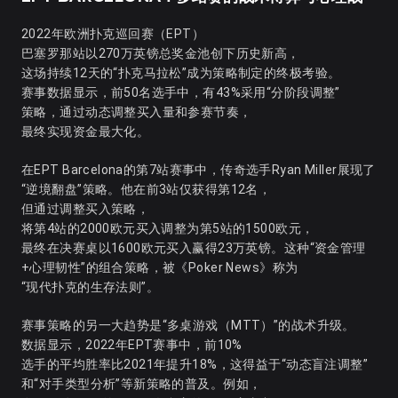
2022年欧洲扑克巡回赛（EPT）
巴塞罗那站以270万英镑总奖金池创下历史新高，
这场持续12天的“扑克马拉松”成为策略制定的终极考验。
赛事数据显示，前50名选手中，有43%采用“分阶段调整”
策略，通过动态调整买入量和参赛节奏，
最终实现资金最大化。
在EPT Barcelona的第7站赛事中，传奇选手Ryan Miller展现了
“逆境翻盘”策略。他在前3站仅获得第12名，
但通过调整买入策略，
将第4站的2000欧元买入调整为第5站的1500欧元，
最终在决赛桌以1600欧元买入赢得23万英镑。这种“资金管理
+心理韧性”的组合策略，被《Poker News》称为
“现代扑克的生存法则”。
赛事策略的另一大趋势是“多桌游戏（MTT）”的战术升级。
数据显示，2022年EPT赛事中，前10%
选手的平均胜率比2021年提升18%，这得益于“动态盲注调整”
和“对手类型分析”等新策略的普及。例如，