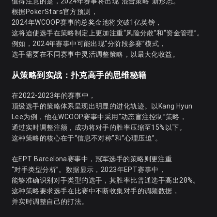
值得注意的是，2024年赛事将出现“混合策略”新形态。
根据PokerStars官方预测，
2024年WCOOP赛事的总奖金池将突破1亿英镑，
这将迫使选手在策略制定上更加注重“风险分散”和“资金管理”。
例如，2024年赛事中可能出现“分阶段参赛”模式，
选手需要在不同赛事中灵活调整策略，以最大化收益。
从策略到实战：扑克高手的思维秘籍
在2022-2023年的赛事中，
顶级选手的策略体系呈现出明显的进化轨迹。以Kang Hyun
Lee为例，他在WCOOP赛事中采用“动态盲注控制”策略，
通过实时调整注额，成功将对手的胜率压缩至15%以下。
这种策略的核心在于“信息不对称”和“心理压迫”。
在EPT Barcelona赛事中，冠军选手的策略则更注重
“对手类型分析”。数据显示，2023年EPT赛事中，
能够准确识别对手类型的选手，其胜率比普通选手高出28%。
这种策略要求选手在比赛中不断收集对手的调频数据，
并实时调整自己的打法。