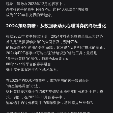
现象，导致在2023年12月的赛事中，
AI依赖选手的胜率下降37%。这种“人机结合”的策略，
成为2023年扑克界的新趋势。
2024策略前瞻：从数据驱动到心理博弈的终极进化
根据2023年赛事数据预测，2024年扑克策略将呈现三大趋势：
首先是“数据驱动决策”的全面普及，预计70%
的顶级选手将使用AI分析系统；其次是“心理博弈”技术的革新，
2024年EPT赛事中可能出现“情绪识别”辅助工具；最后是
“多平台策略”的深化，随着PokerStars、
888poker等平台的赛事融合，
选手需要掌握跨平台的战术体系。
在2023年WCOOP赛事中，成功突围的选手普遍采用
“动态策略调整”方法，
这种策略要求选手在750万英镑奖金池中实时分析对手行为模
式。例如，在2023年11月的赛事中，
冠军选手通过分析对手的调频数据，将胜率提升至45%。